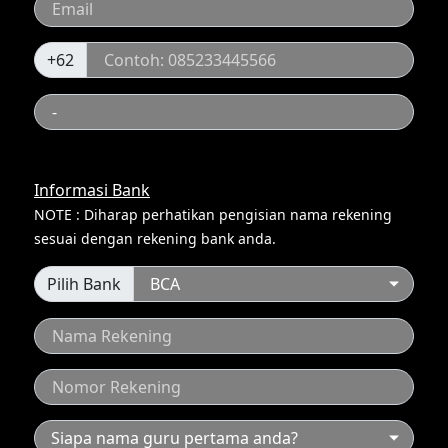
+62
Informasi Bank
NOTE : Diharap perhatikan pengisian nama rekening
sesuai dengan rekening bank anda.
Pilih Bank