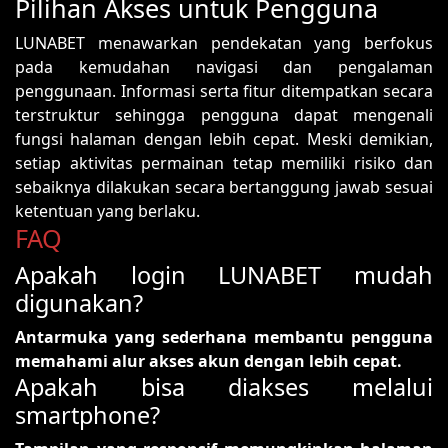
Pilihan Akses untuk Pengguna
LUNABET menawarkan pendekatan yang berfokus
pada kemudahan navigasi dan pengalaman
penggunaan. Informasi serta fitur ditempatkan secara
terstruktur sehingga pengguna dapat mengenali
fungsi halaman dengan lebih cepat. Meski demikian,
setiap aktivitas permainan tetap memiliki risiko dan
sebaiknya dilakukan secara bertanggung jawab sesuai
ketentuan yang berlaku.
FAQ
Apakah login LUNABET mudah
digunakan?
Antarmuka yang sederhana membantu pengguna
memahami alur akses akun dengan lebih cepat.
Apakah bisa diakses melalui
smartphone?